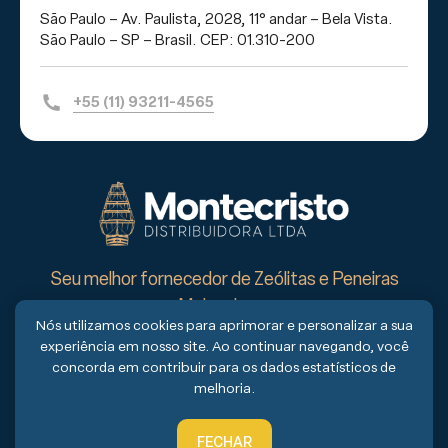
São Paulo – Av. Paulista, 2028, 11° andar – Bela Vista.
São Paulo – SP – Brasil. CEP: 01.310-200
+55 (11) 93211-4565
Seu melhor fornecedor de Zeólitas e Peneiras
Moleculares
Nós utilizamos cookies para aprimorar e personalizar a sua
Fornecemos zeólitas, catalisadores, gel de sílica para
experiência em nosso site. Ao continuar navegando, você
cromatografia, e surfactantes das maiores empresas
concorda em contribuir para os dados estatísticos de
mundiais e líderes de mercado.
melhoria.
© 2026 Montecristo Distribuidora
FECHAR