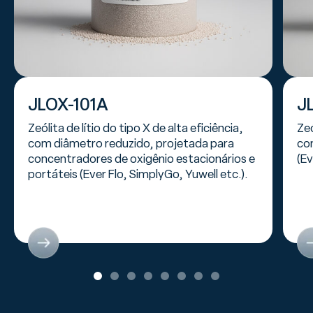
JLOX-101A
J
Zeólita de lítio do tipo X de alta eficiência,
Zeó
com diâmetro reduzido, projetada para
co
concentradores de oxigênio estacionários e
(Ev
portáteis (Ever Flo, SimplyGo, Yuwell etc.).